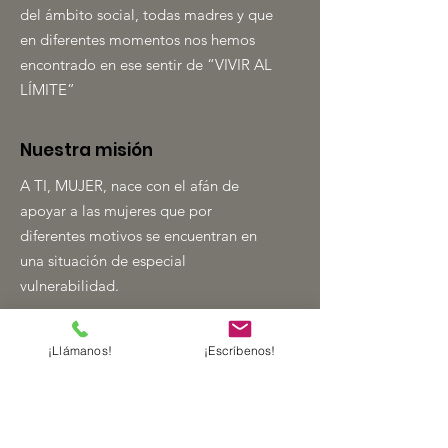
del ámbito social, todas madres y que
en diferentes momentos nos hemos
encontrado en ese sentir de “VIVIR AL
LÍMITE”
Nuestra misión
A TI, MUJER, nace con el afán de
apoyar a las mujeres que por
diferentes motivos se encuentran en
una situación de especial
vulnerabilidad.
Contacto
¡Llámanos!
¡Escríbenos!
info@atimujer.es
+34 689 984 546
+34 828 910 207
Sede Principal: