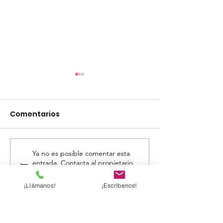
Comentarios
🌸 QUIÉRETE 2026 🌸
Ya no es posible comentar esta
8 de Marzo: m
entrada. Contacta al propietario
del cartel mo
del sitio para obtener más
información.
¡Llámanos!
¡Escríbenos!