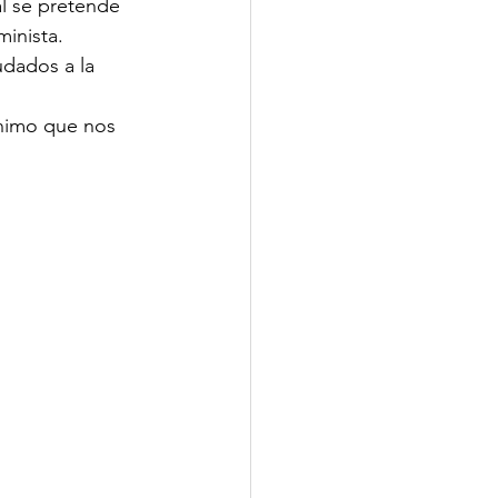
al se pretende 
minista.
udados a la 
ínimo que nos 