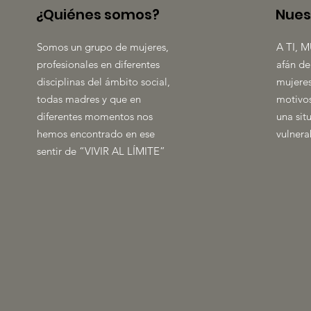
¿Quiénes somos?
Nues
Somos un grupo de mujeres,
A TI, M
profesionales en diferentes
afán de
disciplinas del ámbito social,
mujeres
todas madres y que en
motivos
diferentes momentos nos
una sit
hemos encontrado en ese
vulnera
sentir de “VIVIR AL LÍMITE”