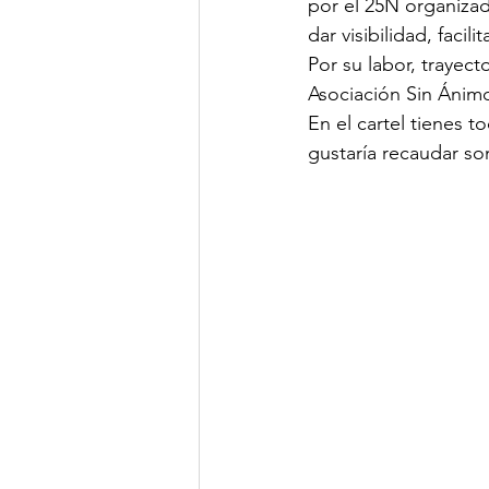
por el 25N organizado
dar visibilidad, facil
Por su labor, trayec
Asociación Sin Ánimo
En el cartel tienes t
gustaría recaudar so