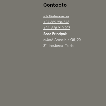
Contacto
info@atimujer.es
+34 689 984 546
+34 828 910 207
Sede Principal:
c/José Arencibia Gil, 20
3º- izquierda, Telde