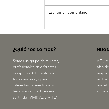
Escribir un comentario...
LA FUERZA DE LA TRIBU
¿Quiénes somos?
Nues
Somos un grupo de mujeres,
A TI, M
profesionales en diferentes
afán de
disciplinas del ámbito social,
mujeres
todas madres y que en
motivos
diferentes momentos nos
una sit
hemos encontrado en ese
vulnera
sentir de “VIVIR AL LÍMITE”