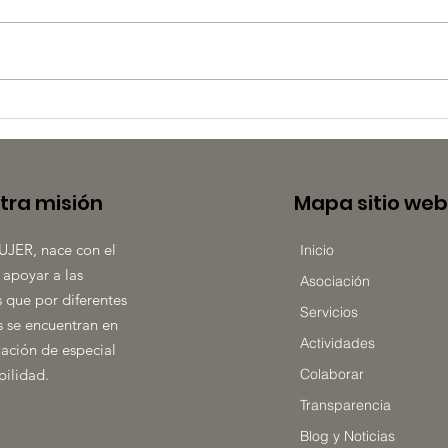
🌸 QUIÉRETE 2026 🌸
8 de
car
tra misión
Mapa sitio web
UJER, nace con el
Inicio
 apoyar a las
Asociación
 que por diferentes
Servicios
 se encuentran en
Actividades
uación de especial
bilidad.
Colaborar
Transparencia
Blog y Noticias