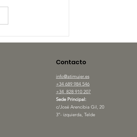
 Marzo: más allá del
tel morado
Contacto
info@atimujer.es
+34 689 984 546
+34 828 910 207
Sede Principal:
c/José Arencibia Gil, 20
3º- izquierda, Telde