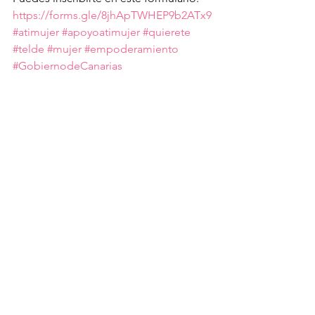
https://forms.gle/8jhApTWHEP9b2ATx9
#atimujer
#apoyoatimujer
#quierete
#telde
#mujer
#empoderamiento
#GobiernodeCanarias