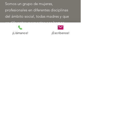
Somos un grupo de mujeres,
profesionales en diferentes disciplinas
del ámbito social, todas madres y que
en diferentes momentos nos hemos
encontrado en ese sentir de “VIVIR AL
¡Llámanos!
¡Escríbenos!
LÍMITE”
Nuestra misión
A TI, MUJER, nace con el afán de
apoyar a las mujeres que por
diferentes motivos se encuentran en
una situación de especial
vulnerabilidad.
Contacto
info@atimujer.es
+34 689 984 546