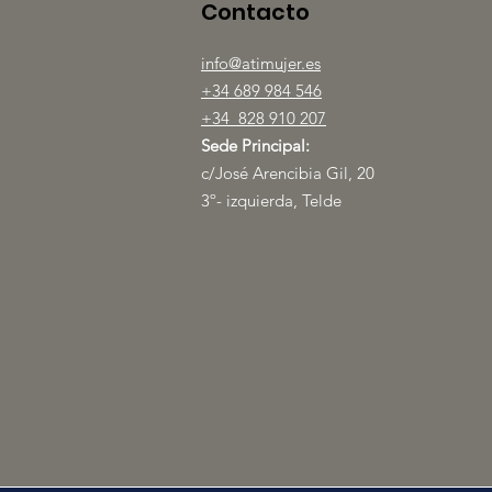
Contacto
info@atimujer.es
+34 689 984 546
+34 828 910 207
Sede Principal:
c/José Arencibia Gil, 20
3º- izquierda, Telde