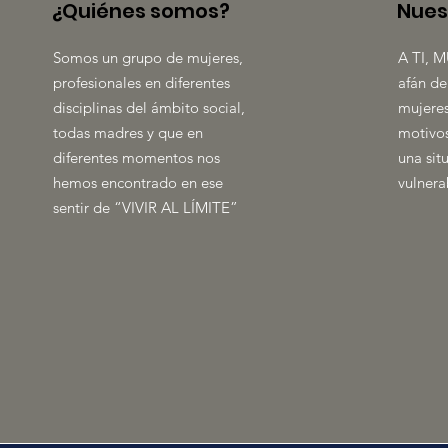
¿Quiénes somos?
Nues
Somos un grupo de mujeres,
A TI, M
profesionales en diferentes
afán de
disciplinas del ámbito social,
mujeres
todas madres y que en
motivos
diferentes momentos nos
una sit
hemos encontrado en ese
vulnera
sentir de “VIVIR AL LÍMITE”