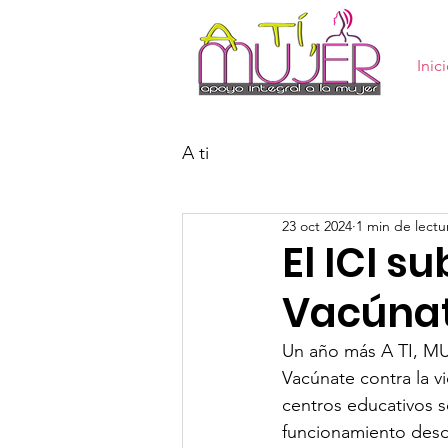
Inic
A ti
23 oct 2024
1 min de lectu
El ICI s
Vacúnate
Un año más A TI, MUJ
Vacúnate contra la vi
centros educativos s
funcionamiento desde