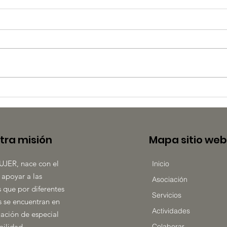
🌸 QUIÉRETE 2026 🌸
8 de
car
tra misión
Mapa sitio web
UJER, nace con el
Inicio
 apoyar a las
Asociación
 que por diferentes
Servicios
 se encuentran en
Actividades
uación de especial
bilidad.
Colaborar