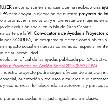
 MUJER
 se complace en anunciar que ha recibido una 
ayu
LPA
 para apoyar la ejecución de nuestro 
proyecto de in
do a promover la inclusión y el bienestar de mujeres en s
go de exclusión social en la isla de Gran Canaria.
ma parte de la 
VII Convocatoria de Ayudas a Proyectos 
da por SAGULPA, un programa que tiene como objetivo 
ren impacto social en nuestra comunidad, especialmente
ón de vulnerabilidad.
resolución oficial de las ayudas publicada por SAGULPA:
yudas a Proyectos de Acción Social 2025 (SAGULPA)
, nuestro proyecto podrá seguir ofreciendo atención int
social, orientación y recursos a mujeres que enfrentan 
s y económicas, fortaleciendo su autonomía y participaci
 por una sociedad más justa, igualitaria e inclusiva!