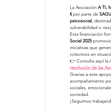
La Asociación 
A TI,
€
 por parte de 
SAGU
psicosocial
, destina
vulnerabilidad o ries
Esta financiación for
Social 2025
 promovi
iniciativas que gene
colectivos en situaci
👉 Consulta aquí la 
resolución de las A
Gracias a este apoyo
acompañamiento psico
sociales, emocionale
sociedad.
¡Seguimos trabajando