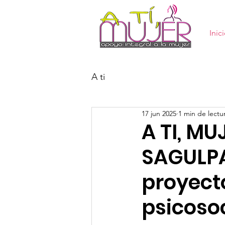
Inic
A ti
17 jun 2025
1 min de lectu
A TI, M
SAGULPA
proyect
psicoso