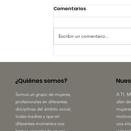
Comentarios
Escribir un comentario...
LA FUERZA DE LA TRIBU
¿Quiénes somos?
Nues
Somos un grupo de mujeres,
A TI, M
profesionales en diferentes
afán de
disciplinas del ámbito social,
mujeres
todas madres y que en
motivos
diferentes momentos nos
una sit
hemos encontrado en ese
vulnera