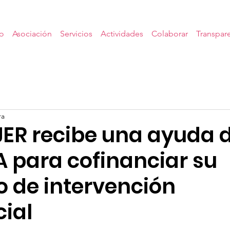
io
Asociación
Servicios
Actividades
Colaborar
Transpar
ra
UJER recibe una ayuda 
 para cofinanciar su
o de intervención
cial