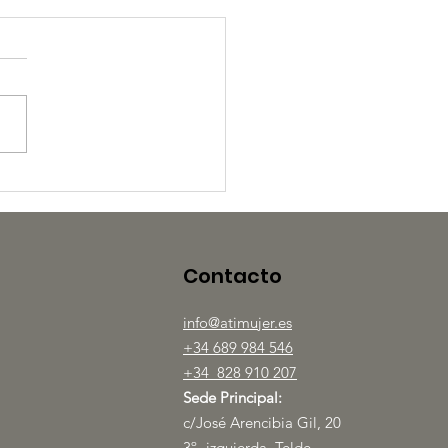
 Marzo: más allá del
tel morado
Contacto
info@atimujer.es
+34 689 984 546
+34 828 910 207
Sede Principal:
c/José Arencibia Gil, 20
3º- izquierda, Telde